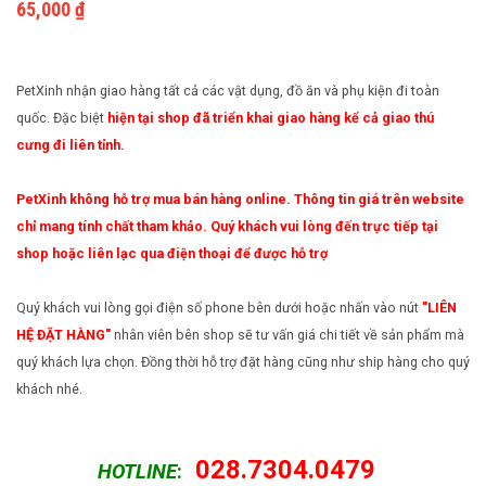
65,000
₫
Móng
Nhiệt
Cách nuôi động vật bò sát
Phụ kiện cho chim
Vật
Cách nuôi chim cảnh
Nuôi
PetXinh nhận giao hàng tất cả các vật dụng, đồ ăn và phụ kiện đi toàn
quốc. Đặc biệt
hiện tại shop đã triển khai giao hàng kể cả giao thú
Màu
cưng đi liên tỉnh.
Xanh
PetXinh không hỗ trợ mua bán hàng online. Thông tin giá trên website
chỉ mang tính chất tham khảo. Quý khách vui lòng đến trực tiếp tại
shop hoặc liên lạc qua điện thoại để được hỗ trợ
Quý khách vui lòng gọi điện số phone bên dưới hoặc nhấn vào nút
"LIÊN
HỆ ĐẶT HÀNG"
nhân viên bên shop sẽ tư vấn giá chi tiết về sản phẩm mà
quý khách lựa chọn. Đồng thời hỗ trợ đặt hàng cũng như ship hàng cho quý
khách nhé.
028.7304.0479
HOTLINE
: