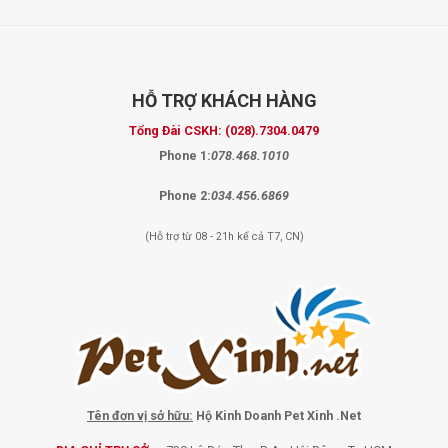
HỖ TRỢ
KHÁCH HÀNG
Tổng Đài CSKH:
(028).7304.0479
Phone 1:
078.468.1010
Phone 2:
034.456.6869
(Hỗ trợ từ 08 - 21h kể cả T7, CN)
Tên đơn vị sở hữu:
Hộ Kinh Doanh Pet Xinh .Net