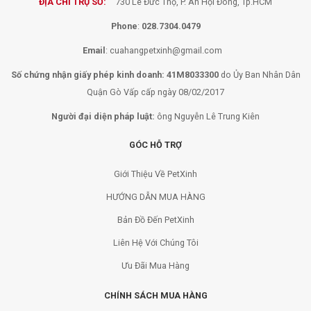
ĐỊA CHỈ TRỤ SỞ:
730 Lê Đức Thọ, P. An Hội Đông, Tp.HCM
Phone
:
028.7304.0479
Email
:
cuahangpetxinh@gmail.com
Số chứng nhận giấy phép kinh doanh: 41M8033300
do Ủy Ban Nhân Dân
Quận Gò Vấp cấp ngày 08/02/2017
Người đại diện pháp luật:
ông Nguyễn Lê Trung Kiên
GÓC HỖ TRỢ
Giới Thiệu Về PetXinh
HƯỚNG DẪN MUA HÀNG
Bản Đồ Đến PetXinh
Liên Hệ Với Chúng Tôi
Ưu Đãi Mua Hàng
CHÍNH SÁCH MUA HÀNG