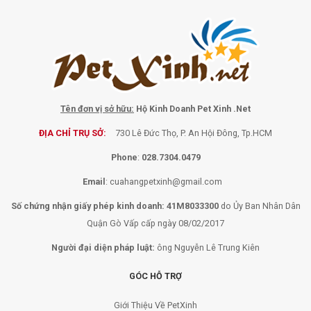
Cách nuôi động vật bò sát
Phụ kiện cho chim
Cách nuôi chim cảnh
Tên đơn vị sở hữu:
Hộ Kinh Doanh Pet Xinh .Net
ĐỊA CHỈ TRỤ SỞ:
730 Lê Đức Thọ, P. An Hội Đông, Tp.HCM
Phone
:
028.7304.0479
Email
:
cuahangpetxinh@gmail.com
Số chứng nhận giấy phép kinh doanh: 41M8033300
do Ủy Ban Nhân Dân
Quận Gò Vấp cấp ngày 08/02/2017
Người đại diện pháp luật:
ông Nguyễn Lê Trung Kiên
GÓC HỖ TRỢ
Giới Thiệu Về PetXinh