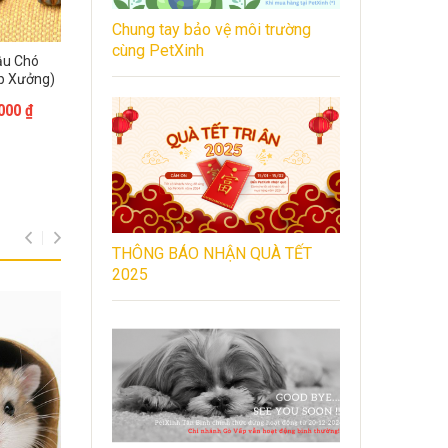
Chung tay bảo vệ môi trường
cùng PetXinh
ậu Chó
p Xưởng)
,000
₫
THÔNG BÁO NHẬN QUÀ TẾT
2025