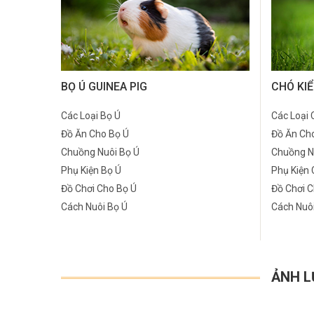
n
ồ
C
B
ể
n
h
C
n
h
ọ
n
g
u
BỌ Ú GUINEA PIG
CHÓ KI
h
g
u
C
g
N
ồ
Các Loại Bọ Ú
Các Loại 
o
B
ồ
h
C
h
n
Đồ Ăn Cho Bọ Ú
Đồ Ăn Ch
Chuồng Nuôi Bọ Ú
Chuồng N
C
ò
n
u
h
í
g
Phụ Kiện Bọ Ú
Phụ Kiện 
h
S
Đồ Chơi Cho Bọ Ú
Đồ Chơi C
g
ồ
u
m
H
Cách Nuôi Bọ Ú
Cách Nuôi
i
á
N
n
ồ
P
a
m
t
u
g
n
h
m
ẢNH L
L
P
ô
N
g
ụ
s