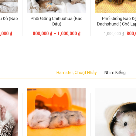
u Đỏ (bao
Phối Giống Chihuahua (bao
Phối Giống Bao Đ
Đậu)
Dachshund ( Chó Lạ
Liên Hệ
Liên Hệ
0,000
₫
800,000
₫
–
1,000,000
₫
800
1,000,000
₫
Hamster, Chuột Nhảy
Nhím Kiểng