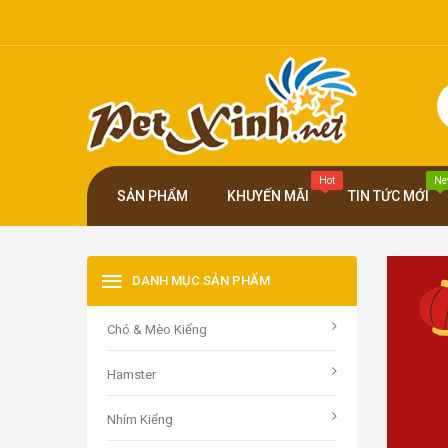
Hot
Ne
SẢN PHẨM
KHUYẾN MÃI
TIN TỨC MỚI
DANH MỤC SẢN PHẨM
Chó & Mèo Kiểng
C
Hamster
C
Á
C
Nhím Kiểng
C
á
L