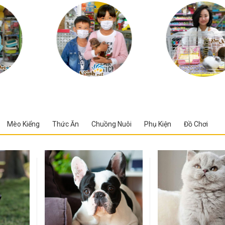
Mèo Kiểng
Thức Ăn
Chuồng Nuôi
Phụ Kiện
Đồ Chơi