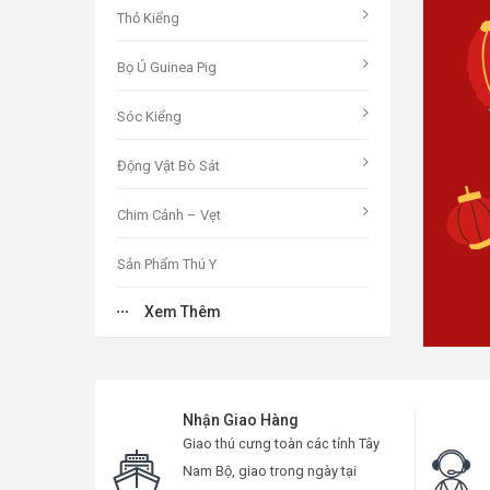
Thỏ Kiểng
C
á
c
O
Bọ Ú Guinea Pig
G
á
Ạ
c
L
I
Sóc Kiểng
C
u
c
L
o
C
Động Vật Bò Sát
C
á
i
L
o
ạ
H
Chim Cảnh – Vẹt
C
Ó
á
c
n
o
ạ
i
K
Sản Phẩm Thú Y
á
c
L
e
ạ
i
H
I
Xem Thêm
Mỹ Phẩm
c
L
o
Ể
a
i
N
a
N
L
o
ạ
P
T
h
m
G
Nhận Giao Hàng
o
ạ
i
i
h
í
s
Giao thú cưng toàn các tỉnh Tây
Nam Bộ, giao trong ngày tại
ạ
i
S
g
ỏ
C
m
t