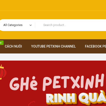
All Categories
w
CÁCH NUÔI
YOUTUBE PETXINH CHANNEL
FACEBOOK P