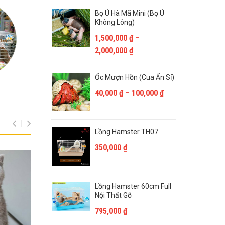
Bọ Ú Hà Mã Mini (Bọ Ú
Không Lông)
1,500,000
₫
–
2,000,000
₫
Ốc Mượn Hồn (cua Ẩn Sỉ)
40,000
₫
–
100,000
₫
Lồng Hamster TH07
350,000
₫
Lồng Hamster 60cm Full
Nội Thất Gỗ
795,000
₫