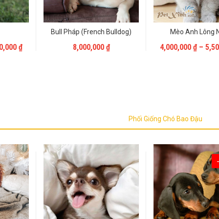
Bull Pháp (French Bulldog)
Mèo Anh Lông 
Liên Hệ
Liên Hệ
00,000
₫
8,000,000
₫
4,000,000
₫
–
5,5
Phối Giống Chó Bao Đậu