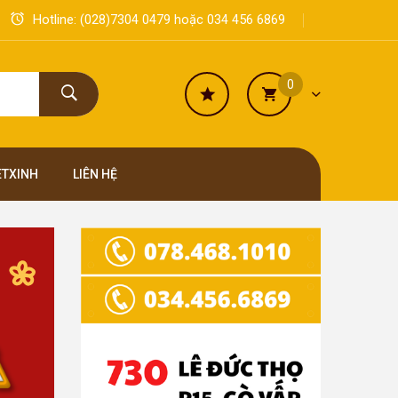
Hotline:
(028)7304 0479
hoặc
034 456 6869
0
ETXINH
LIÊN HỆ