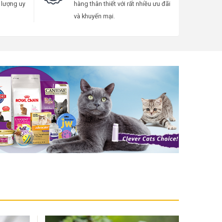
t lượng uy
hàng thân thiết với rất nhiều ưu đãi
và khuyến mại.