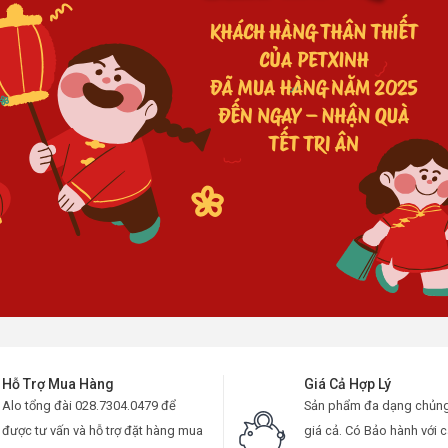
Hỗ Trợ Mua Hàng
Giá Cả Hợp Lý
Alo tổng đài 028.7304.0479 để
Sản phẩm đa dạng chủng 
được tư vấn và hỗ trợ đặt hàng mua
giá cả. Có Bảo hành với c