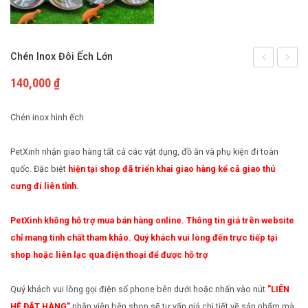
Cách nuôi động vật bò sát
Phụ kiện cho chim
Cách nuôi chim cảnh
Chén Inox Đôi Ếch Lớn
inox
vải
140,000
₫
có
chấm
khóa
bi
Chén inox hình ếch
size
size
PetXinh nhận giao hàng tất cả các vật dụng, đồ ăn và phụ kiện đi toàn
nhỏ
S
quốc. Đặc biệt
hiện tại shop đã triển khai giao hàng kể cả giao thú
cưng đi liên tỉnh.
PetXinh không hỗ trợ mua bán hàng online. Thông tin giá trên website
chỉ mang tính chất tham khảo. Quý khách vui lòng đến trực tiếp tại
shop hoặc liên lạc qua điện thoại để được hỗ trợ
Quý khách vui lòng gọi điện số phone bên dưới hoặc nhấn vào nút
"LIÊN
HỆ ĐẶT HÀNG"
nhân viên bên shop sẽ tư vấn giá chi tiết về sản phẩm mà