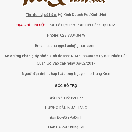
Tên đơn vị sở hữu:
Hộ Kinh Doanh Pet Xinh .Net
ĐỊA CHỈ TRỤ SỞ:
730 Lê Đức Thọ, P. An Hội Đông, Tp.HCM
Phone
:
028.7304.0479
Email
:
cuahangpetxinh@gmail.com
Số chứng nhận giấy phép kinh doanh: 41M8033300
do Ủy Ban Nhân Dân
Quận Gò Vấp cấp ngày 08/02/2017
Người đại diện pháp luật:
ông Nguyễn Lê Trung Kiên
GÓC HỖ TRỢ
Giới Thiệu Về PetXinh
HƯỚNG DẪN MUA HÀNG
Bản Đồ Đến PetXinh
Liên Hệ Với Chúng Tôi