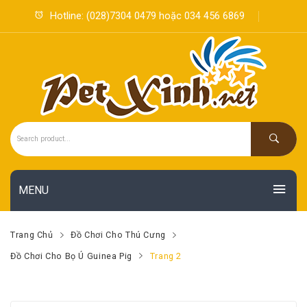
Hotline:
(028)7304 0479
hoặc
034 456 6869
MENU
SẢN PHẨM
Trang Chủ
Đồ Chơi Cho Thú Cưng
KHUYẾN MÃI
Đồ Chơi Cho Bọ Ú Guinea Pig
Trang 2
Thú Cưng & Vật Dụng
HOT
TIN TỨC MỚI
Sản Phẩm Thú Ý
Hamster
NEW