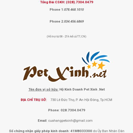
Tổng Đài CSKH:
(028).7304.0479
Phone 1:
078.468.1010
Phone 2:
034.456.6869
(Hỗ trợ từ 08 - 21h kể cả T7, CN)
Tên đơn vị sở hữu:
Hộ Kinh Doanh Pet Xinh .Net
ĐỊA CHỈ TRỤ SỞ:
730 Lê Đức Thọ, P. An Hội Đông, Tp.HCM
Phone
:
028.7304.0479
Email
:
cuahangpetxinh@gmail.com
Số chứng nhận giấy phép kinh doanh: 41M8033300
do Ủy Ban Nhân Dân