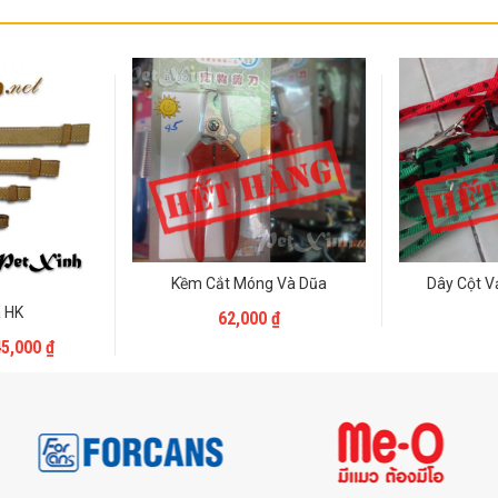
Kềm Cắt Móng Và Dũa
Dây Cột V
Liên Hệ
 HK
62,000
₫
 Hệ
45,000
₫