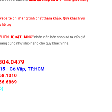
4kg
mặt
chuyên
website chỉ mang tính chất tham khảo. Quý khách vui
nghiệp
c hỗ trợ
taotaopet
"LIÊN HỆ ĐẶT HÀNG"
nhân viên bên shop sẽ tư vấn giá
t hàng cũng như ship hàng cho quý khách nhé.
304.0479
P15 - Gò Vấp, TP.HCM
68.1010
56.6869
ồ)