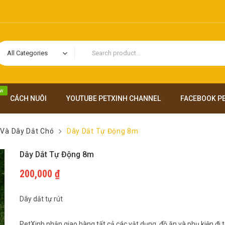
All Categories
w
CÁCH NUÔI
YOUTUBE PETXINH CHANNEL
FACEBOOK P
 Và Dây Dắt Chó
Dây Dắt Tự Động 8m
Dây Dắt Tự Động 8m
200,000
₫
Dây dắt tự rút
PetXinh nhận giao hàng tất cả các vật dụng, đồ ăn và phụ kiện đi 