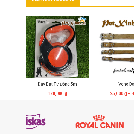
Dây Dắt Tự Động 5m
Vòng Da
Liên Hệ
Liên
180,000
₫
25,000
₫
–