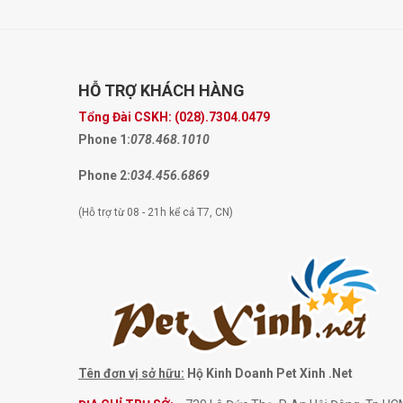
HỖ TRỢ
KHÁCH HÀNG
Tổng Đài CSKH:
(028).7304.0479
Phone 1:
078.468.1010
Phone 2:
034.456.6869
(Hỗ trợ từ 08 - 21h kể cả T7, CN)
Tên đơn vị sở hữu:
Hộ Kinh Doanh Pet Xinh .Net