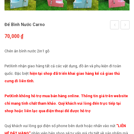
Cách nuôi động vật bò sát
Phụ kiện cho chim
Cách nuôi chim cảnh
Đế Bình Nước Carno
inox
vệ
70,000
₫
bình
sinh
nước
cho
Chén ăn bình nước 2in1 gỗ
gắn
Mèo
PetXinh nhận giao hàng tất cả các vật dụng, đồ ăn và phụ kiện đi toàn
chuồng
PetXin
quốc. Đặc biệt
hiện tại shop đã triển khai giao hàng kể cả giao thú
4kg
cưng đi liên tỉnh.
PetXinh không hỗ trợ mua bán hàng online. Thông tin giá trên website
chỉ mang tính chất tham khảo. Quý khách vui lòng đến trực tiếp tại
shop hoặc liên lạc qua điện thoại để được hỗ trợ
Quý khách vui lòng gọi điện số phone bên dưới hoặc nhấn vào nút
"LIÊN
HỆ ĐẶT HÀNG"
nhân viên bên shop sẽ tư vấn giá chi tiết về sản phẩm mà