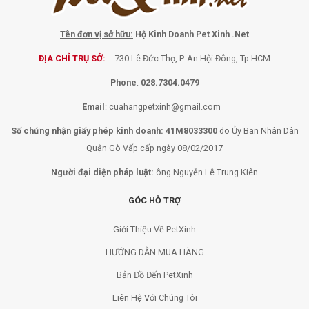
Tên đơn vị sở hữu:
Hộ Kinh Doanh Pet Xinh .Net
ĐỊA CHỈ TRỤ SỞ:
730 Lê Đức Thọ, P. An Hội Đông, Tp.HCM
Phone
:
028.7304.0479
Email
:
cuahangpetxinh@gmail.com
Số chứng nhận giấy phép kinh doanh: 41M8033300
do Ủy Ban Nhân Dân
Quận Gò Vấp cấp ngày 08/02/2017
Người đại diện pháp luật:
ông Nguyễn Lê Trung Kiên
GÓC HỖ TRỢ
Giới Thiệu Về PetXinh
HƯỚNG DẪN MUA HÀNG
Bản Đồ Đến PetXinh
Liên Hệ Với Chúng Tôi