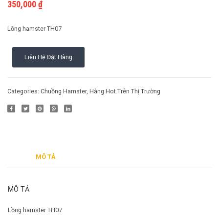
350,000
₫
TH09
hồn
Cách nuôi động vật bò sát
Phụ kiện cho chim
(cua
Lồng hamster TH07
Cách nuôi chim cảnh
ẩn
sỉ)
Liên Hệ Đặt Hàng
Categories:
Chuồng Hamster
,
Hàng Hot Trên Thị Trường
MÔ TẢ
MÔ TẢ
Lồng hamster TH07