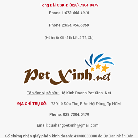
Tổng Đài CSKH:
(028).7304.0479
Phone 1:
078.468.1010
Phone 2:
034.456.6869
(Hỗ trợ từ 08 - 21h kể cả T7, CN)
Tên đơn vị sở hữu:
Hộ Kinh Doanh Pet Xinh .Net
ĐỊA CHỈ TRỤ SỞ:
730 Lê Đức Thọ, P. An Hội Đông, Tp.HCM
Phone
:
028.7304.0479
Email
:
cuahangpetxinh@gmail.com
Số chứng nhận giấy phép kinh doanh: 41M8033300
do Ủy Ban Nhân Dân