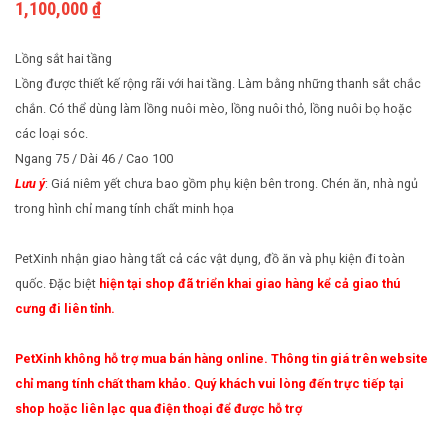
1,100,000
₫
sắt
tĩnh
Cách nuôi động vật bò sát
Phụ kiện cho chim
(W70/D110/
điện
Lồng sắt hai tầng
Cách nuôi chim cảnh
size
Lồng được thiết kế rộng rãi với hai tầng. Làm bằng những thanh sắt chắc
chắn. Có thể dùng làm lồng nuôi mèo, lồng nuôi thỏ, lồng nuôi bọ hoặc
lớn
các loại sóc.
(W92/
Ngang 75 / Dài 46 / Cao 100
Lưu ý
: Giá niêm yết chưa bao gồm phụ kiện bên trong. Chén ăn, nhà ngủ
trong hình chỉ mang tính chất minh họa
PetXinh nhận giao hàng tất cả các vật dụng, đồ ăn và phụ kiện đi toàn
quốc. Đặc biệt
hiện tại shop đã triển khai giao hàng kể cả giao thú
cưng đi liên tỉnh.
PetXinh không hỗ trợ mua bán hàng online. Thông tin giá trên website
chỉ mang tính chất tham khảo. Quý khách vui lòng đến trực tiếp tại
shop hoặc liên lạc qua điện thoại để được hỗ trợ