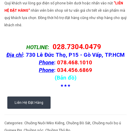
Quý khách vui lòng gọi điện số phone bên dưới hoặc nhấn vào nút
"LIÊN
HỆ ĐẶT HÀNG"
nhân viên bên shop sẽ tư vấn giá chi tiết về sản phẩm mà
quý khách lựa chọn. Đồng thời hỗ trợ đặt hàng cũng như ship hàng cho quý
khách nhé.
028.7304.0479
HOTLINE
:
Địa chỉ
: 730 Lê Đức Thọ, P15 - Gò Vấp, TP.HCM
Phone
:
078.468.1010
Phone
:
034.456.6869
(Bản đồ)
★★★
Liên Hệ Đặt Hàng
Categories:
Chuồng Nuôi Mèo Kiểng
,
Chuồng Bò Sát
,
Chuồng nuôi bọ ú
Guinea Pig
,
Chuồng sóc
,
Chuồng Thỏ Bọ