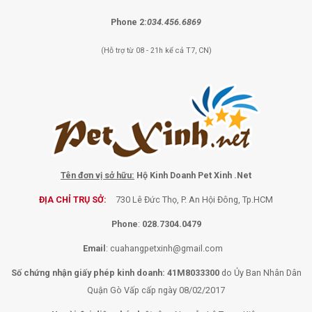
Phone 2:
034.456.6869
(Hỗ trợ từ 08 - 21h kể cả T7, CN)
Tên đơn vị sở hữu:
Hộ Kinh Doanh Pet Xinh .Net
ĐỊA CHỈ TRỤ SỞ:
730 Lê Đức Thọ, P. An Hội Đông, Tp.HCM
Phone
:
028.7304.0479
Email
:
cuahangpetxinh@gmail.com
Số chứng nhận giấy phép kinh doanh: 41M8033300
do Ủy Ban Nhân Dân
Quận Gò Vấp cấp ngày 08/02/2017