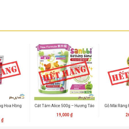
ng Hoa Hồng
Cát Tắm Alice 500g – Hương Táo
Gỗ Mài Răng H
Liên Hệ
19,000
₫
2
Hệ
0
₫