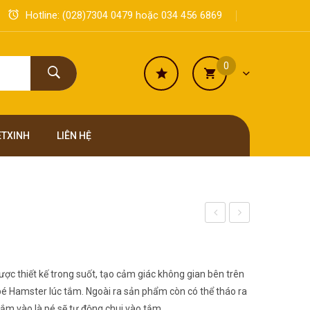
Hotline:
(028)7304 0479
hoặc
034 456 6869
0
ETXINH
LIÊN HỆ
Tắm
Ăn
(Lớn)
3
Trong
ợc thiết kế trong suốt, tạo cảm giác không gian bên trên
1
pé Hamster lúc tắm. Ngoài ra sản phẩm còn có thể tháo ra
 tắm vào là pé sẽ tự động chui vào tắm.