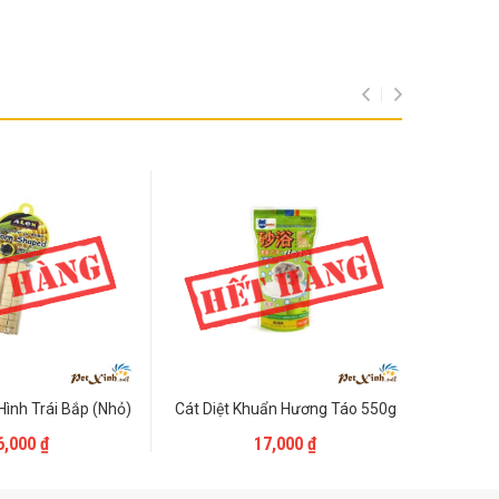
ình Trái Bắp (Nhỏ)
Cát Diệt Khuẩn Hương Táo 550g
Cắt Tắm
Liên Hệ
Liên Hệ
6,000
₫
17,000
₫