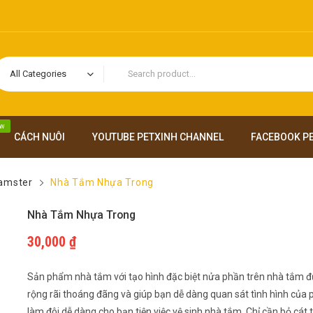
All Categories
w
CÁCH NUÔI
YOUTUBE PETXINH CHANNEL
FACEBOOK P
Hamster
Nhà Tắm Nhựa Trong
Nhà Tắm Nhựa Trong
30,000
₫
Sản phẩm nhà tắm với tạo hình đặc biệt nửa phần trên nhà tắm đư
rộng rãi thoáng đãng và giúp bạn dễ dàng quan sát tình hình của 
làm đôi dễ dàng cho bạn tiện việc vệ sinh nhà tắm. Chỉ cần bỏ cát