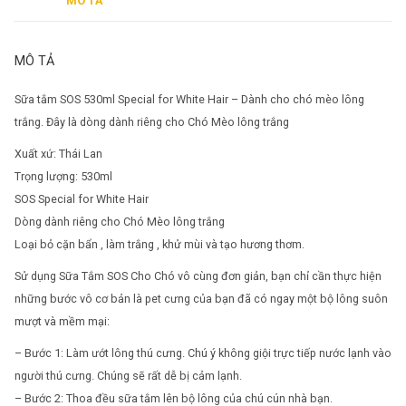
MÔ TẢ
MÔ TẢ
Sữa tắm SOS 530ml Special for White Hair – Dành cho chó mèo lông
trắng. Đây là dòng dành riêng cho Chó Mèo lông trắng
Xuất xứ: Thái Lan
Trọng lượng: 530ml
SOS Special for White Hair
Dòng dành riêng cho Chó Mèo lông trắng
Loại bỏ cặn bẩn , làm trắng , khử mùi và tạo hương thơm.
Sử dụng Sữa Tắm SOS Cho Chó vô cùng đơn giản, bạn chỉ cần thực hiện
những bước vô cơ bản là pet cưng của bạn đã có ngay một bộ lông suôn
mượt và mềm mại:
– Bước 1: Làm ướt lông thú cưng. Chú ý không giội trực tiếp nước lạnh vào
người thú cưng. Chúng sẽ rất dễ bị cảm lạnh.
– Bước 2: Thoa đều sữa tắm lên bộ lông của chú cún nhà bạn.