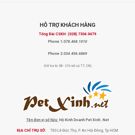
HỖ TRỢ
KHÁCH HÀNG
Tổng Đài CSKH:
(028).7304.0479
Phone 1:
078.468.1010
Phone 2:
034.456.6869
(Hỗ trợ từ 08 - 21h kể cả T7, CN)
Tên đơn vị sở hữu:
Hộ Kinh Doanh Pet Xinh .Net
ĐỊA CHỈ TRỤ SỞ:
730 Lê Đức Thọ, P. An Hội Đông, Tp.HCM