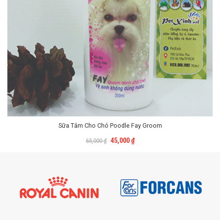
Sữa Tắm Cho Chó Poodle Fay Groom
Liên Hệ
45,000
₫
65,000
₫