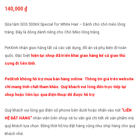
140,000
₫
ForCans
ổ
Cách nuôi động vật bò sát
Phụ kiện cho chim
White
rơm
Sữa tắm SOS 530ml Special for White Hair – Dành cho chó mèo lông
Cách nuôi chim cảnh
Coat
phiên
trắng. Đây là dòng dành riêng cho Chó Mèo lông trắng
Forbis
bản
550ml
mới
PetXinh nhận giao hàng tất cả các vật dụng, đồ ăn và phụ kiện đi toàn
dành
quốc. Đặc biệt
hiện tại shop đã triển khai giao hàng kể cả giao thú
cho
cưng đi liên tỉnh.
chó
lông
PetXinh không hỗ trợ mua bán hàng online. Thông tin giá trên website
chỉ mang tính chất tham khảo. Quý khách vui lòng đến trực tiếp tại
trắng
shop hoặc liên lạc qua điện thoại để được hỗ trợ
Quý khách vui lòng gọi điện số phone bên dưới hoặc nhấn vào nút
"LIÊN
HỆ ĐẶT HÀNG"
nhân viên bên shop sẽ tư vấn giá chi tiết về sản phẩm mà
quý khách lựa chọn. Đồng thời hỗ trợ đặt hàng cũng như ship hàng cho quý
khách nhé.