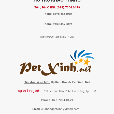
Tổng Đài CSKH:
(028).7304.0479
Phone 1:
078.468.1010
Phone 2:
034.456.6869
(Hỗ trợ từ 08 - 21h kể cả T7, CN)
Tên đơn vị sở hữu:
Hộ Kinh Doanh Pet Xinh .Net
ĐỊA CHỈ TRỤ SỞ:
730 Lê Đức Thọ, P. An Hội Đông, Tp.HCM
Phone
:
028.7304.0479
Email
:
cuahangpetxinh@gmail.com