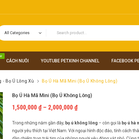
All Categories
w
CÁCH NUÔI
YOUTUBE PETXINH CHANNEL
FACEBOOK P
g - Bọ Ú Lông Xù
Bọ Ú Hà Mã Mini (Bọ Ú Không Lông)
Bọ Ú Hà Mã Mini (Bọ Ú Không Lông)
1,500,000
₫
–
2,000,000
₫
Trong những năm gần đây,
bọ ú không lông
– còn gọi là
bọ ú hà 
người yêu thích tại Việt Nam. Với ngoại hình độc đáo, tính cách th
dần chiếm trọn trái tim của những người yêu động vật nhỏ. Cùng t