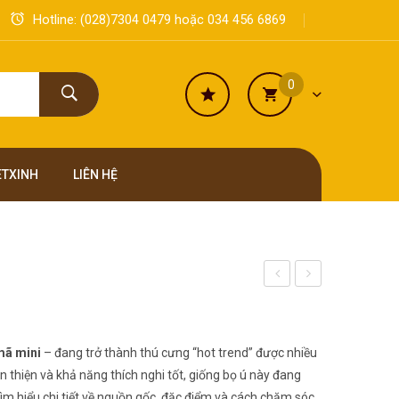
Hotline:
(028)7304 0479
hoặc
034 456 6869
0
ETXINH
LIÊN HỆ
cảnh
Hà
Vườn
Lan
Nhật
001
mã mini
– đang trở thành thú cưng “hot trend” được nhiều
Bản
ân thiện và khả năng thích nghi tốt, giống bọ ú này đang
ìm hiểu chi tiết về nguồn gốc, đặc điểm và cách chăm sóc
2