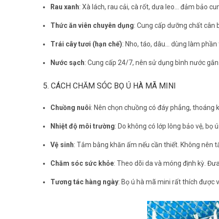
Rau xanh
: Xà lách, rau cải, cà rốt, dưa leo… đảm bảo cu
Thức ăn viên chuyên dụng
: Cung cấp dưỡng chất cân b
Trái cây tươi (hạn chế)
: Nho, táo, dâu… dùng làm phần
Nước sạch
: Cung cấp 24/7, nên sử dụng bình nước gắn
5. CÁCH CHĂM SÓC BỌ Ú HÀ MÃ MINI
Chuồng nuôi
: Nên chọn chuồng có đáy phẳng, thoáng khí
Nhiệt độ môi trường
: Do không có lớp lông bảo vệ, bọ ú
Vệ sinh
: Tắm bằng khăn ấm nếu cần thiết. Không nên t
Chăm sóc sức khỏe
: Theo dõi da và móng định kỳ. Đưa
Tương tác hàng ngày
: Bọ ú hà mã mini rất thích được