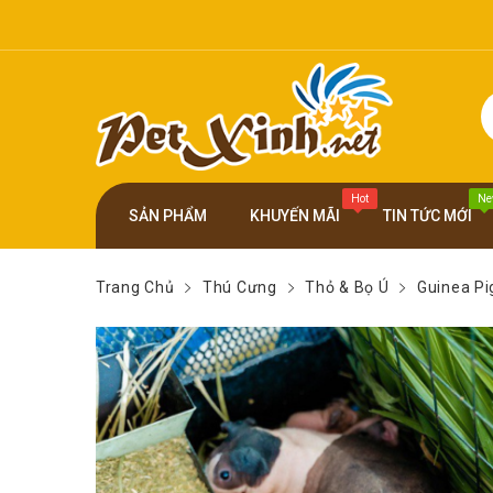
Hot
Ne
SẢN PHẨM
KHUYẾN MÃI
TIN TỨC MỚI
Trang Chủ
Thú Cưng
Thỏ & Bọ Ú
Guinea Pi