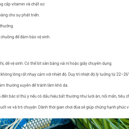
ng cấp vitamin và chất xơ.
ằng cho sự phát triển.
 thưởng.
 chuồng để đảm bảo vệ sinh.
, dễ vệ sinh. Có thể lót sàn bằng vải nỉ hoặc giấy chuyên dụng.
 không lông rất nhạy cảm với nhiệt độ. Duy trì nhiệt độ lý tưởng từ 22–26
ắm thường xuyên để tránh làm khô da.
 đến bác sĩ thú y nếu có dấu hiệu bất thường như lười ăn, nổi mẩn, tiêu c
 vuốt ve và trò chuyện. Dành thời gian chơi đùa sẽ giúp chúng hạnh phúc 