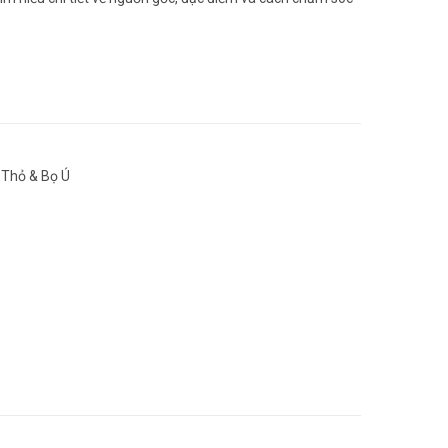
,
Thỏ & Bọ Ú