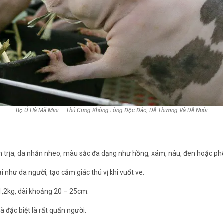
Bọ Ú Hà Mã Mini – Thú Cưng Không Lông Độc Đáo, Dễ Thương Và Dễ Nuôi
òn trịa, da nhăn nheo, màu sắc đa dạng như hồng, xám, nâu, đen hoặc ph
 như da người, tạo cảm giác thú vị khi vuốt ve.
 1,2kg, dài khoảng 20 – 25cm.
và đặc biệt là rất quấn người.