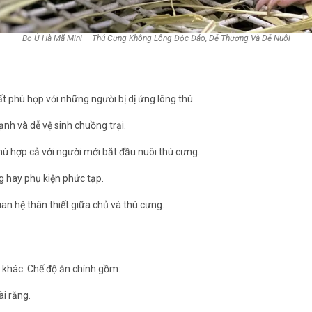
Bọ Ú Hà Mã Mini – Thú Cưng Không Lông Độc Đáo, Dễ Thương Và Dễ Nuôi
ất phù hợp với những người bị dị ứng lông thú.
nh và dễ vệ sinh chuồng trại.
hù hợp cả với người mới bắt đầu nuôi thú cưng.
ng hay phụ kiện phức tạp.
uan hệ thân thiết giữa chủ và thú cưng.
 khác. Chế độ ăn chính gồm:
i răng.