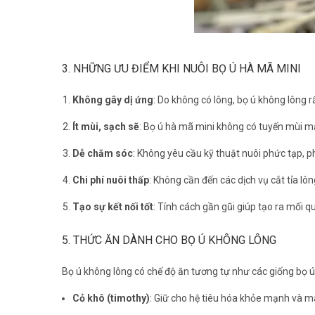
3. NHỮNG ƯU ĐIỂM KHI NUÔI BỌ Ú HÀ MÃ MINI
Không gây dị ứng
: Do không có lông, bọ ú không lông r
Ít mùi, sạch sẽ
: Bọ ú hà mã mini không có tuyến mùi mạ
Dễ chăm sóc
: Không yêu cầu kỹ thuật nuôi phức tạp, p
Chi phí nuôi thấp
: Không cần đến các dịch vụ cắt tỉa lô
Tạo sự kết nối tốt
: Tính cách gần gũi giúp tạo ra mối q
5. THỨC ĂN DÀNH CHO BỌ Ú KHÔNG LÔNG
Bọ ú không lông có chế độ ăn tương tự như các giống bọ ú
Cỏ khô (timothy)
: Giữ cho hệ tiêu hóa khỏe mạnh và mà