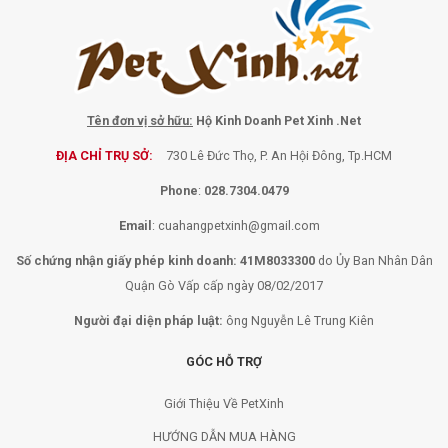
Tên đơn vị sở hữu:
Hộ Kinh Doanh Pet Xinh .Net
ĐỊA CHỈ TRỤ SỞ:
730 Lê Đức Thọ, P. An Hội Đông, Tp.HCM
Phone
:
028.7304.0479
Email
:
cuahangpetxinh@gmail.com
Số chứng nhận giấy phép kinh doanh: 41M8033300
do Ủy Ban Nhân Dân
Quận Gò Vấp cấp ngày 08/02/2017
Người đại diện pháp luật:
ông Nguyễn Lê Trung Kiên
GÓC HỖ TRỢ
Giới Thiệu Về PetXinh
HƯỚNG DẪN MUA HÀNG