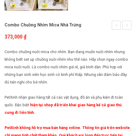
Cách nuôi động vật bò sát
Phụ kiện cho chim
Cách nuôi chim cảnh
Combo Chuồng Nhím Mica Nhà Trứng
chuồng
Corgi
373,000
₫
nuôi
nhím
Combo chuồng nuôi mica cho nhím. Bạn đang muốn nuôi nhím nhưng
Mica
không biết set up chuồng nuôi nhím như thế nào. Hãy chọn ngay combo
mica nuôi nuôi. Là combo nuôi nhím giá rẻ, giá bình dân. Phù hợp với
Wheel
những bạn sinh viên học sinh có kinh phí thấp. Nhưng vẫn đảm bảo đầy
đủ tiện nghi cho bé nhím.
PetXinh nhận giao hàng tất cả các vật dụng, đồ ăn và phụ kiện đi toàn
quốc. Đặc biệt
hiện tại shop đã triển khai giao hàng kể cả giao thú
cưng đi liên tỉnh.
PetXinh không hỗ trợ mua bán hàng online. Thông tin giá trên website
chỉ mang tính chất tham khảo. Quý khách vui lòng đến trực tiếp tại