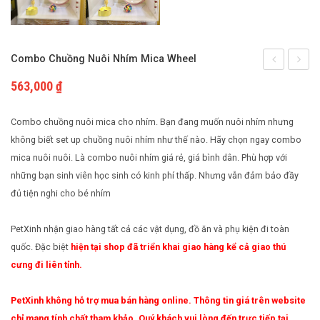
Cách nuôi động vật bò sát
Phụ kiện cho chim
Cách nuôi chim cảnh
Combo Chuồng Nuôi Nhím Mica Wheel
Hamster
chuồn
563,000
₫
Vạn
nhím
Lý
Mica
Combo chuồng nuôi mica cho nhím. Bạn đang muốn nuôi nhím nhưng
Trường
Nhà
không biết set up chuồng nuôi nhím như thế nào. Hãy chọn ngay combo
mica nuôi nuôi. Là combo nuôi nhím giá rẻ, giá bình dân. Phù hợp với
Thành
Trứng
những bạn sinh viên học sinh có kinh phí thấp. Nhưng vẫn đảm bảo đầy
đủ tiện nghi cho bé nhím
PetXinh nhận giao hàng tất cả các vật dụng, đồ ăn và phụ kiện đi toàn
quốc. Đặc biệt
hiện tại shop đã triển khai giao hàng kể cả giao thú
cưng đi liên tỉnh.
PetXinh không hỗ trợ mua bán hàng online. Thông tin giá trên website
chỉ mang tính chất tham khảo. Quý khách vui lòng đến trực tiếp tại