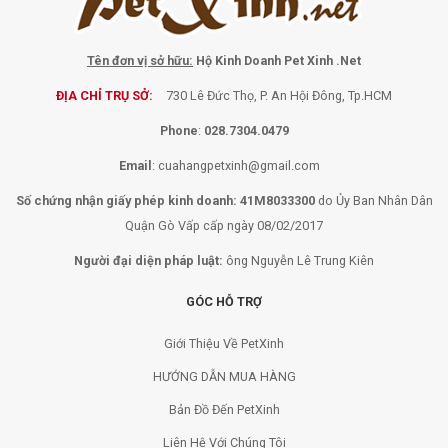
Tên đơn vị sở hữu:
Hộ Kinh Doanh Pet Xinh .Net
ĐỊA CHỈ TRỤ SỞ:
730 Lê Đức Thọ, P. An Hội Đông, Tp.HCM
Phone
:
028.7304.0479
Email
:
cuahangpetxinh@gmail.com
Số chứng nhận giấy phép kinh doanh: 41M8033300
do Ủy Ban Nhân Dân
Quận Gò Vấp cấp ngày 08/02/2017
Người đại diện pháp luật:
ông Nguyễn Lê Trung Kiên
GÓC HỖ TRỢ
Giới Thiệu Về PetXinh
HƯỚNG DẪN MUA HÀNG
Bản Đồ Đến PetXinh
Liên Hệ Với Chúng Tôi