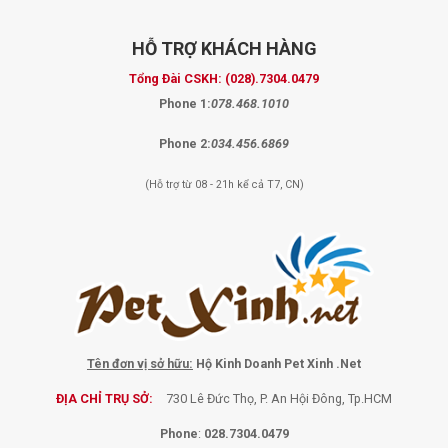
HỖ TRỢ
KHÁCH HÀNG
Tổng Đài CSKH:
(028).7304.0479
Phone 1:
078.468.1010
Phone 2:
034.456.6869
(Hỗ trợ từ 08 - 21h kể cả T7, CN)
Tên đơn vị sở hữu:
Hộ Kinh Doanh Pet Xinh .Net
ĐỊA CHỈ TRỤ SỞ:
730 Lê Đức Thọ, P. An Hội Đông, Tp.HCM
Phone
:
028.7304.0479