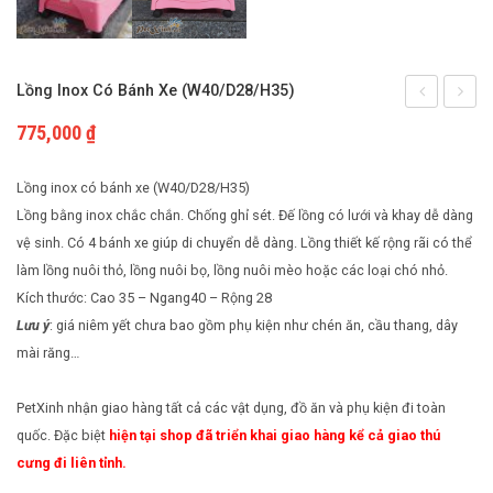
Cách nuôi động vật bò sát
Phụ kiện cho chim
Cách nuôi chim cảnh
Lồng Inox Có Bánh Xe (W40/D28/H35)
sắt
Alice
775,000
₫
tĩnh
size
điện
nhỏ
Lồng inox có bánh xe (W40/D28/H35)
size
(W59/
Lồng bằng inox chắc chắn. Chống ghỉ sét. Đế lồng có lưới và khay dễ dàng
vệ sinh. Có 4 bánh xe giúp di chuyển dễ dàng. Lồng thiết kế rộng rãi có thể
nhỏ
làm lồng nuôi thỏ, lồng nuôi bọ, lồng nuôi mèo hoặc các loại chó nhỏ.
(W45/D30/H
Kích thước: Cao 35 – Ngang40 – Rộng 28
Lưu ý
: giá niêm yết chưa bao gồm phụ kiện như chén ăn, cầu thang, dây
mài răng…
PetXinh nhận giao hàng tất cả các vật dụng, đồ ăn và phụ kiện đi toàn
quốc. Đặc biệt
hiện tại shop đã triển khai giao hàng kể cả giao thú
cưng đi liên tỉnh.