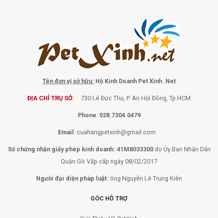
Tên đơn vị sở hữu:
Hộ Kinh Doanh Pet Xinh .Net
ĐỊA CHỈ TRỤ SỞ:
730 Lê Đức Thọ, P. An Hội Đông, Tp.HCM
Phone
:
028.7304.0479
Email
:
cuahangpetxinh@gmail.com
Số chứng nhận giấy phép kinh doanh: 41M8033300
do Ủy Ban Nhân Dân
Quận Gò Vấp cấp ngày 08/02/2017
Người đại diện pháp luật:
ông Nguyễn Lê Trung Kiên
GÓC HỖ TRỢ