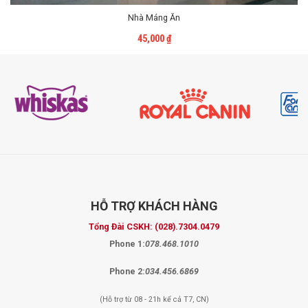
Nhà Máng Ăn
Liên Hệ
45,000
₫
HỖ TRỢ
KHÁCH HÀNG
Tổng Đài CSKH:
(028).7304.0479
Phone 1:
078.468.1010
Phone 2:
034.456.6869
(Hỗ trợ từ 08 - 21h kể cả T7, CN)