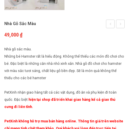
Cách nuôi động vật bò sát
Phụ kiện cho chim
Cách nuôi chim cảnh
Nhà Gỗ Sắc Màu
nhựa
gỗ
49,000
₫
lót
sắc
sàn
màu
Nhà gỗ sắc màu.
cho
đơn
Những bé Hamster rất là hiếu động. Không thể thiếu các món đồ chơi cho
bé. Đặc biệt là những căn nhà nhỏ xinh xắn. Nhà gỗ đồ chơi cho hamster
chó
giản
với màu sắc tươi sáng, chất liệu gỗ bền đẹp. Sẽ là món quà không thể
mèo
thiếu cho các bé hamster
Loại
1
PetXinh nhận giao hàng tất cả các vật dụng, đồ ăn và phụ kiện đi toàn
40x55cm
quốc. Đặc biệt
hiện tại shop đã triển khai giao hàng kể cả giao thú
1kg45
cưng đi liên tỉnh.
PetXinh không hỗ trợ mua bán hàng online. Thông tin giá trên website
chỉ mang tính chất tham khảo. Quý khách vui lòng đến trực tiếp tại