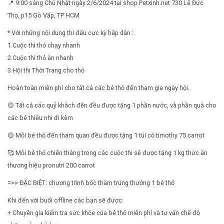
📍 9:00 sáng Chủ Nhật ngày 2/6/2024 tại shop Petxinh.net 730 Lê Đức
Thọ, p15 Gò Vấp, TP HCM
Cách nuôi động vật bò sát
Phụ kiện cho chim
* Với những nội dung thi đấu cực kỳ hấp dẫn :
Cách nuôi chim cảnh
1.Cuộc thi thỏ chạy nhanh
2.Cuộc thi thỏ ăn nhanh
3.Hội thi Thời Trang cho thỏ
Hoàn toàn miễn phí cho tất cả các bé thỏ đến tham gia ngày hội.
🟡 Tất cả các quý khách đến đều được tặng 1 phần nước, và phần quà cho
các bé thiếu nhi đi kèm
🟡 Mỗi bé thỏ đến tham quan đều được tặng 1 túi cỏ timothy 75 carrot
🥰 Mỗi bé thỏ chiến thắng trong các cuộc thi sẽ được tặng 1 kg thức ăn
thương hiệu pronutri 200 carrot
=>> ĐẶC BIỆT: chương trình bốc thăm trúng thưởng 1 bé thỏ
Khi đến với buổi offline các bạn sẽ được:
+ Chuyên gia kiểm tra sức khỏe của bé thỏ miễn phí và tư vấn chế độ