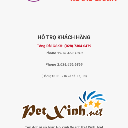
HỖ TRỢ
KHÁCH HÀNG
Tổng Đài CSKH:
(028).7304.0479
Phone 1:
078.468.1010
Phone 2:
034.456.6869
(Hỗ trợ từ 08 - 21h kể cả T7, CN)
Tên đơn vị sở hữu:
Hộ Kinh Doanh Pet Xinh .Net