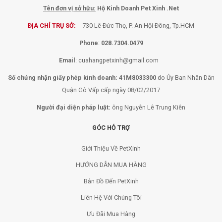
Tên đơn vị sở hữu:
Hộ Kinh Doanh Pet Xinh .Net
ĐỊA CHỈ TRỤ SỞ:
730 Lê Đức Thọ, P. An Hội Đông, Tp.HCM
Phone
:
028.7304.0479
Email
:
cuahangpetxinh@gmail.com
Số chứng nhận giấy phép kinh doanh: 41M8033300
do Ủy Ban Nhân Dân
Quận Gò Vấp cấp ngày 08/02/2017
Người đại diện pháp luật:
ông Nguyễn Lê Trung Kiên
GÓC HỖ TRỢ
Giới Thiệu Về PetXinh
HƯỚNG DẪN MUA HÀNG
Bản Đồ Đến PetXinh
Liên Hệ Với Chúng Tôi
Ưu Đãi Mua Hàng