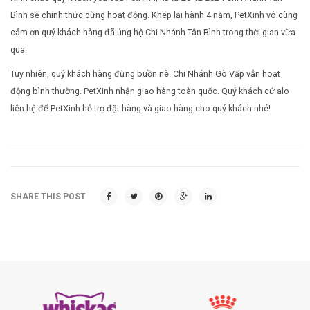
Bình sẽ chính thức dừng hoạt động. Khép lại hành 4 năm, PetXinh vô cùng
Cách nuôi động vật bò sát
Phụ kiện cho chim
cảm ơn quý khách hàng đã ủng hộ Chi Nhánh Tân Bình trong thời gian vừa
qua.
Cách nuôi chim cảnh
Tuy nhiên, quý khách hàng đừng buồn nè. Chi Nhánh Gò Vấp vẫn hoạt
động bình thường. PetXinh nhận giao hàng toàn quốc. Quý khách cứ alo
liên hệ để PetXinh hỗ trợ đặt hàng và giao hàng cho quý khách nhé!
SHARE THIS POST