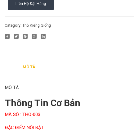
Liên Hệ Đặt Hàng
002
004
Cách nuôi động vật bò sát
Phụ kiện cho chim
Cách nuôi chim cảnh
Category:
Thỏ Kiểng Giống
MÔ TẢ
MÔ TẢ
Thông Tin Cơ Bản
MÃ SỐ : THO-003
ĐẶC ĐIỂM NỔI BẬT