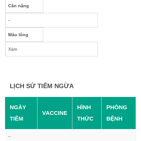
Cân nặng
–
Màu lông
Xám
LỊCH SỬ TIÊM NGỪA
NGÀY
HÌNH
PHÒNG
VACCINE
TIÊM
THỨC
BỆNH
–