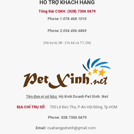
HỖ TRỢ
KHÁCH HÀNG
Tổng Đài CSKH:
(028).7304.0479
Phone 1:
078.468.1010
Phone 2:
034.456.6869
(Hỗ trợ từ 08 - 21h kể cả T7, CN)
Tên đơn vị sở hữu:
Hộ Kinh Doanh Pet Xinh .Net
ĐỊA CHỈ TRỤ SỞ:
730 Lê Đức Thọ, P. An Hội Đông, Tp.HCM
Phone
:
028.7304.0479
Email
:
cuahangpetxinh@gmail.com