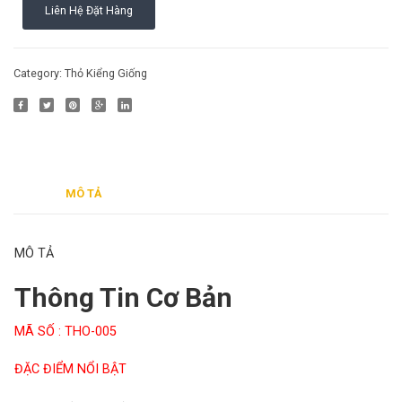
Liên Hệ Đặt Hàng
006
007
Cách nuôi động vật bò sát
Phụ kiện cho chim
Cách nuôi chim cảnh
Category:
Thỏ Kiểng Giống
MÔ TẢ
MÔ TẢ
Thông Tin Cơ Bản
MÃ SỐ : THO-005
ĐẶC ĐIỂM NỔI BẬT