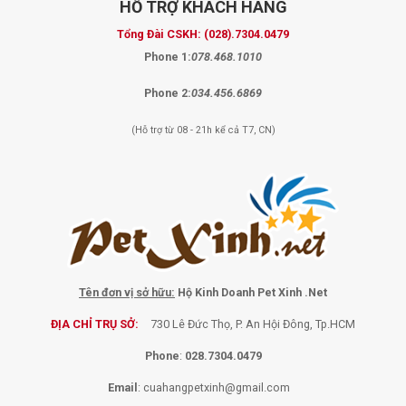
HỖ TRỢ
KHÁCH HÀNG
Tổng Đài CSKH:
(028).7304.0479
Phone 1:
078.468.1010
Phone 2:
034.456.6869
(Hỗ trợ từ 08 - 21h kể cả T7, CN)
Tên đơn vị sở hữu:
Hộ Kinh Doanh Pet Xinh .Net
ĐỊA CHỈ TRỤ SỞ:
730 Lê Đức Thọ, P. An Hội Đông, Tp.HCM
Phone
:
028.7304.0479
Email
:
cuahangpetxinh@gmail.com