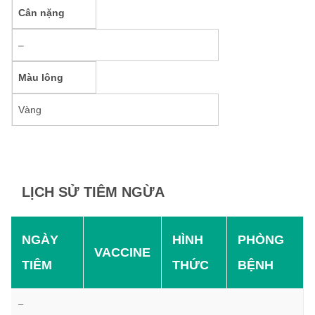
Cân nặng
–
Màu lông
Vàng
LỊCH SỬ TIÊM NGỪA
NGÀY
HÌNH
PHÒNG
VACCINE
TIÊM
THỨC
BỆNH
–