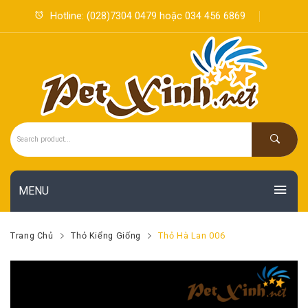
Hotline:
(028)7304 0479
hoặc
034 456 6869
MENU
SẢN PHẨM
Trang Chủ
Thỏ Kiểng Giống
Thỏ Hà Lan 006
KHUYẾN MÃI
Thú Cưng & Vật Dụng
HOT
TIN TỨC MỚI
Sản Phẩm Thú Ý
Hamster
NEW