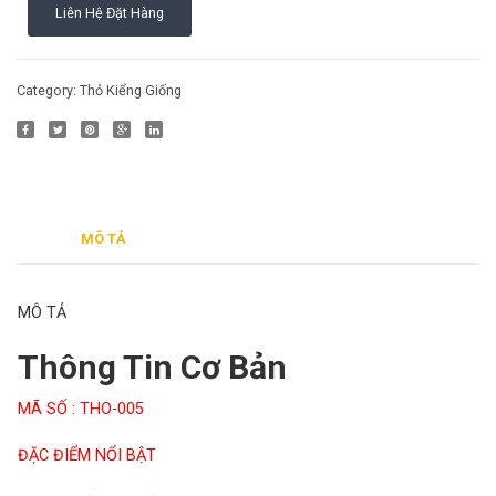
Liên Hệ Đặt Hàng
006
Cách nuôi động vật bò sát
Phụ kiện cho chim
Cách nuôi chim cảnh
Category:
Thỏ Kiểng Giống
MÔ TẢ
MÔ TẢ
Thông Tin Cơ Bản
MÃ SỐ : THO-005
ĐẶC ĐIỂM NỔI BẬT