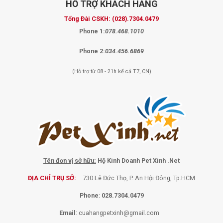
HỖ TRỢ
KHÁCH HÀNG
Tổng Đài CSKH:
(028).7304.0479
Phone 1:
078.468.1010
Phone 2:
034.456.6869
(Hỗ trợ từ 08 - 21h kể cả T7, CN)
Tên đơn vị sở hữu:
Hộ Kinh Doanh Pet Xinh .Net
ĐỊA CHỈ TRỤ SỞ:
730 Lê Đức Thọ, P. An Hội Đông, Tp.HCM
Phone
:
028.7304.0479
Email
:
cuahangpetxinh@gmail.com