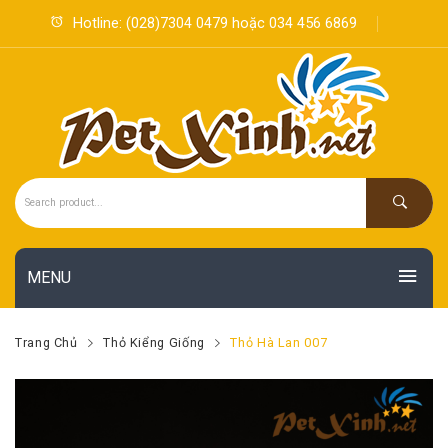
Hotline:
(028)7304 0479
hoặc
034 456 6869
MENU
SẢN PHẨM
Trang Chủ
Thỏ Kiểng Giống
Thỏ Hà Lan 007
KHUYẾN MÃI
Thú Cưng & Vật Dụng
HOT
TIN TỨC MỚI
Sản Phẩm Thú Ý
Hamster
NEW