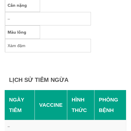
Cân nặng
–
Màu lông
Xám đậm
LỊCH SỬ TIÊM NGỪA
NGÀY
HÌNH
PHÒNG
VACCINE
TIÊM
THỨC
BỆNH
–