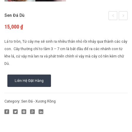
Cách nuôi động vật bò sát
Phụ kiện cho chim
Sen Đá Dù
Cách nuôi chim cảnh
đá
đá
15,000
₫
thược
ngọc
dược
guốc
Lá to tròn, Từ cây mẹ sẽ sinh ra nhiều thân nhỏ rồi nhảy qua thành các cây
con. Cây thường chỉ to tầm 3 – 7 cm là bắt đầu để ra các nhánh con từ
khe lá, cứ vậy mà lan ra và phát triển chính vì vậy mà cây có tên kèm chữ
Dù.
Liên Hệ Đặt Hàng
Category:
Sen Đá - Xương Rồng