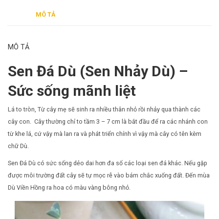
MÔ TẢ
MÔ TẢ
Sen Đá Dù (Sen Nhảy Dù) –
Sức sống mãnh liệt
Lá to tròn, Từ cây mẹ sẽ sinh ra nhiều thân nhỏ rồi nhảy qua thành các
cây con. Cây thường chỉ to tầm 3 – 7 cm là bắt đầu để ra các nhánh con
từ khe lá, cứ vậy mà lan ra và phát triển chính vì vậy mà cây có tên kèm
chữ Dù.
Sen Đá Dù có sức sống dẻo dai hơn đa số các loại sen đá khác. Nếu gặp
được môi trường đất cây sẽ tự mọc rễ vào bám chắc xuống đất. Đến mùa
Dù Viền Hồng ra hoa có màu vàng bông nhỏ.