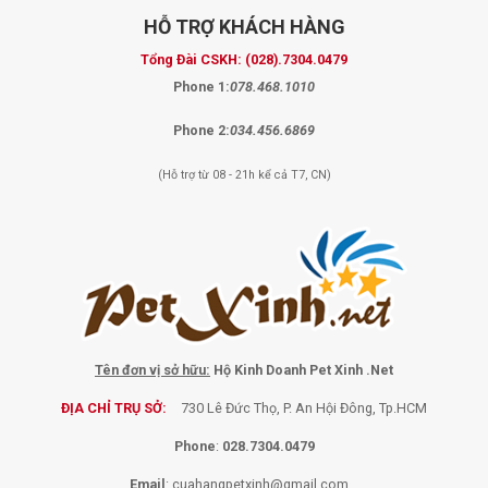
HỖ TRỢ
KHÁCH HÀNG
Tổng Đài CSKH:
(028).7304.0479
Phone 1:
078.468.1010
Phone 2:
034.456.6869
(Hỗ trợ từ 08 - 21h kể cả T7, CN)
Tên đơn vị sở hữu:
Hộ Kinh Doanh Pet Xinh .Net
ĐỊA CHỈ TRỤ SỞ:
730 Lê Đức Thọ, P. An Hội Đông, Tp.HCM
Phone
:
028.7304.0479
Email
:
cuahangpetxinh@gmail.com